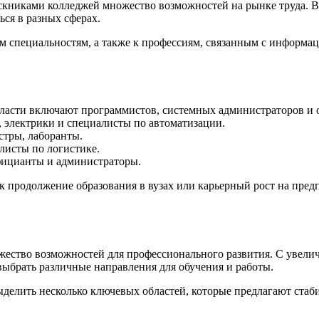
скниками колледжей множество возможностей на рынке труда. 
ься в разных сферах.
им специальностям, а также к профессиям, связанным с информ
ласти включают программистов, системных администраторов и 
 электрики и специалисты по автоматизации.
тры, лаборанты.
исты по логистике.
фицианты и администраторы.
ак продолжение образования в вузах или карьерный рост на пре
жество возможностей для профессионального развития. С увели
ыбрать различные направления для обучения и работы.
делить несколько ключевых областей, которые предлагают стаб