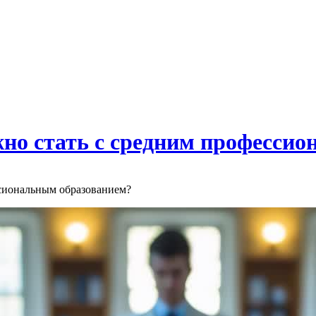
о стать с средним профессио
сиональным образованием?