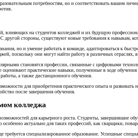
разовательным потребностям, но и соответствовать вашим лич
ротив.
й, влияющих на студентов колледжей и их будущую профессион
 С другой стороны, существуют новые требования к навыкам, ко
нания, но и умение работать в команде, адаптироваться к быс
жей, поскольку они могут найти работу в различных отраслях, в
ярными становятся профессии, связанные с цифровыми технол
е оценивают практические навыки, полученные в ходе обучения 
аботы, а также дистанционного обучения.
зможности для приобретения практического опыта и развивать н
ойство после завершения обучения.
омом колледжа
озможностей для карьерного роста. Студенты, завершившие обуч
о особенно актуально для таких профессий, как сварщики, повар
где требуется специализированное образование. Успешные спец